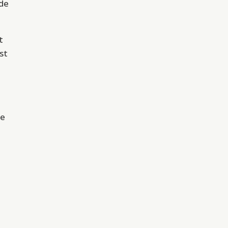
 de
t
st
de