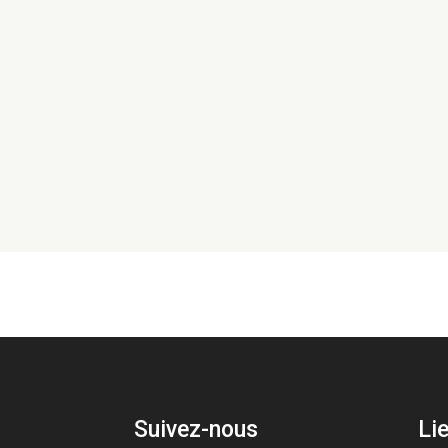
Une erreur dans la traduction de vos documen
Suivez-nous
Li