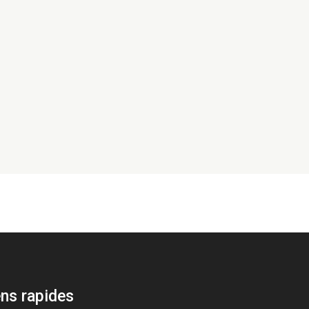
ts techniques pour appels d’offres internationaux peut coûter cher. 
ens rapides