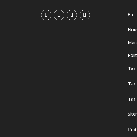
En s
Nous
Ment
Poli
Tari
Tari
Tari
Sit
L’in