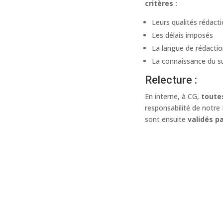
critères :
Leurs qualités rédacti
Les délais imposés
La langue de rédacti
La connaissance du s
Relecture :
En interne, à CG,
toutes
responsabilité de notre
sont ensuite
validés p
LS ONT SOLLICITÉ NOTRE SAVOIR-FAI