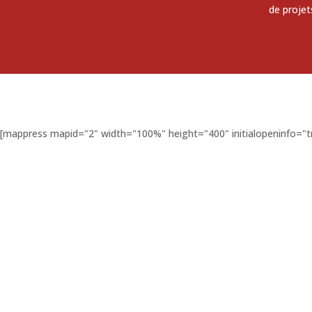
de projet
[mappress mapid="2" width="100%" height="400" initialopeninfo="t
DEM