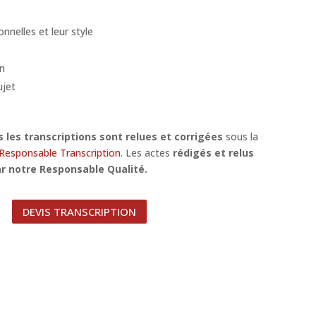
onnelles et leur style
on
ujet
 les transcriptions sont relues et corrigées
sous la
Responsable Transcription
. Les actes
rédigés et relus
ar notre Responsable Qualité.
DEVIS TRANSCRIPTION
RE