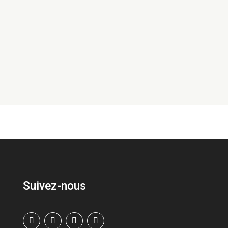
techniques pour appels d’offres internationaux
peut coûter cher. Voici nos conseils.
Suivez-nous