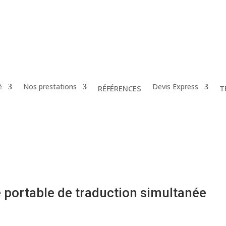
é
Nos prestations
Devis Express
RÉFÉRENCES
T
 portable de traduction simultanée