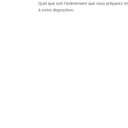
Quel que soit l’événement que vous préparez et l
à votre disposition.
Un audio optimisé assure une traduction simul