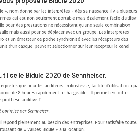
 vous propose le Bidule 2020
ule », nom donné par les interprètes – dès sa naissance il y a plusieur
mmes qui est non seulement portable mais également facile d’utilisa
utile pour des prestations ne nécessitant qu’une seule combinaison
salle mais aussi pour se déplacer avec un groupe. Les interprètes
icro et un émetteur de poche synchronisé avec les récepteurs des
 munis d’un casque, peuvent sélectionner sur leur récepteur le canal
utilise le Bidule 2020 de Sennheiser.
erprètes que pour les auditeurs : robustesse, facilité d’utilisation, qu
onomie de 8 heures rapidement rechargeable… Il permet en outre
 prothèse auditive T.
é optimisé par Sennheiser
.
til répond pleinement au besoin des entreprises. Pour satisfaire toute
ssant de « Valises Bidule » à la location.