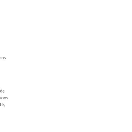
sons
 de
tions
té,