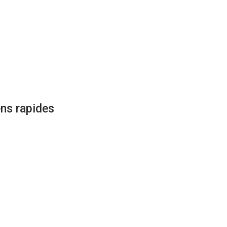
ens rapides
avoir plus sur nos projets
 contacter
ions légales
tique de confidentialité