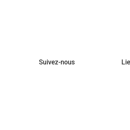
Suivez-nous
Li
En s
Nous
Ment
Poli