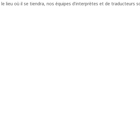
e lieu où il se tiendra, nos équipes d’interprètes et de traducteurs s
tanée claire sur toutes vos réunions multilingues. Confiez votre proj