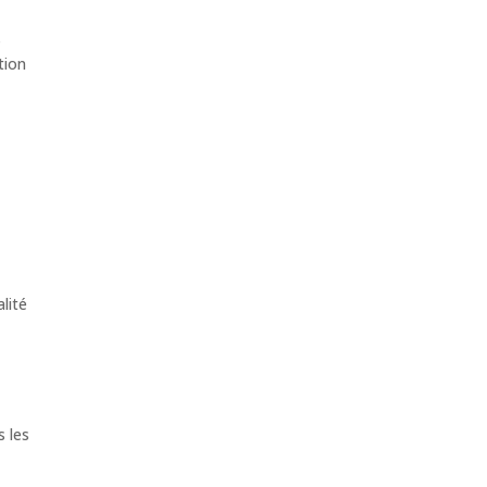
s
tion
alité
s les