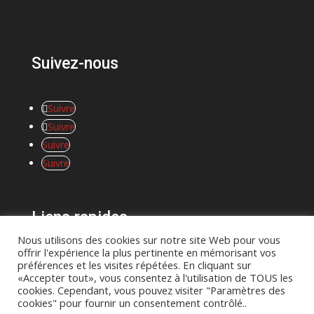
Suivez-nous
Suivre
Suivre
Suivre
Suivre
Liens rapides
Nous utilisons des cookies sur notre site Web pour vous
offrir l'expérience la plus pertinente en mémorisant vos
préférences et les visites répétées. En cliquant sur
«Accepter tout», vous consentez à l'utilisation de TOUS les
cookies. Cependant, vous pouvez visiter "Paramètres des
cookies" pour fournir un consentement contrôlé..